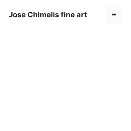
Saltar
al
Jose Chimelis fine art
Menú
contenido
Miembros