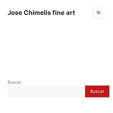
Saltar
al
Jose Chimelis fine art
Menú
contenido
Mi web
Buscar
Buscar